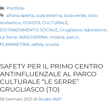
Categorie
Portfolio
Tag
all'aria aperta
,
aula esterna
,
aula verde
,
ciclo
scolastico
,
COVID19
,
CULTURALE
,
DISTANZIAMENTO SOCIALE
,
Grugliasco
,
laboratorio
,
Le Serre
,
MASCHERINA
,
mostra
,
parco
,
PLANIMETRIA
,
safety
,
scuola
SAFETY PER IL PRIMO CENTRO
ANTINFLUENZALE AL PARCO
CULTURALE “LE SERRE”
GRUGLIASCO (TO)
18 Gennaio 2021
di
Studio MAT