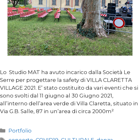
Lo Studio MAT ha avuto incarico dalla Società Le
Serre per progettare la safety di VILLA CLARETTA
VILLAGE 2021. E’ stato costituito da vari eventi che si
sono svolti dal 11 giugno al 30 Giugno 2021,
all’interno dell’area verde di Villa Claretta, situato in
Via G.B. Salle, 87 in un’area di circa 2000m²
Categorie
Portfolio
Tag
concerto
,
COVID19
,
CULTURALE
,
danza
,