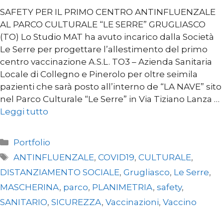
SAFETY PER IL PRIMO CENTRO ANTINFLUENZALE
AL PARCO CULTURALE “LE SERRE” GRUGLIASCO
(TO) Lo Studio MAT ha avuto incarico dalla Società
Le Serre per progettare l’allestimento del primo
centro vaccinazione A.S.L. TO3 – Azienda Sanitaria
Locale di Collegno e Pinerolo per oltre seimila
pazienti che sarà posto all’interno de “LA NAVE” sito
nel Parco Culturale “Le Serre” in Via Tiziano Lanza …
Leggi tutto
Categorie
Portfolio
Tag
ANTINFLUENZALE
,
COVID19
,
CULTURALE
,
DISTANZIAMENTO SOCIALE
,
Grugliasco
,
Le Serre
,
MASCHERINA
,
parco
,
PLANIMETRIA
,
safety
,
SANITARIO
,
SICUREZZA
,
Vaccinazioni
,
Vaccino