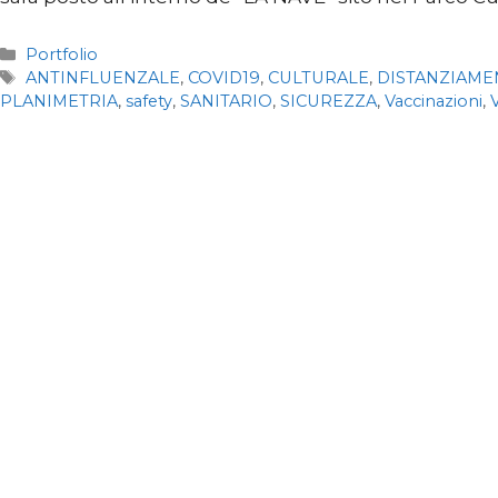
Categorie
Portfolio
Tag
ANTINFLUENZALE
,
COVID19
,
CULTURALE
,
DISTANZIAME
PLANIMETRIA
,
safety
,
SANITARIO
,
SICUREZZA
,
Vaccinazioni
,