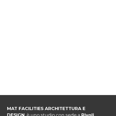
MAT FACILITIES ARCHITETTURA E
DESIGN
è uno studio con sede a
Rivoli
,