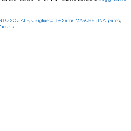
NTO SOCIALE
,
Grugliasco
,
Le Serre
,
MASCHERINA
,
parco
,
Vaccino