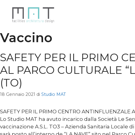
Vai
al
contenuto
Vaccino
SAFETY PER IL PRIMO 
AL PARCO CULTURALE “
(TO)
18 Gennaio 2021
di
Studio MAT
SAFETY PER IL PRIMO CENTRO ANTINFLUENZALE A
Lo Studio MAT ha avuto incarico dalla Società Le Se
vaccinazione A.S.L. TO3 – Azienda Sanitaria Locale di
sarà posto all’interno de “LA NAVE” sito nel Parco Cu