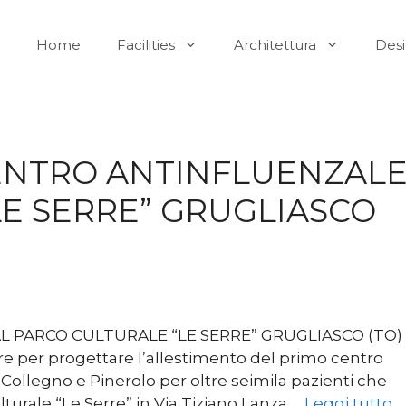
Home
Facilities
Architettura
Des
CENTRO ANTINFLUENZAL
LE SERRE” GRUGLIASCO
L PARCO CULTURALE “LE SERRE” GRUGLIASCO (TO)
rre per progettare l’allestimento del primo centro
 Collegno e Pinerolo per oltre seimila pazienti che
lturale “Le Serre” in Via Tiziano Lanza …
Leggi tutto