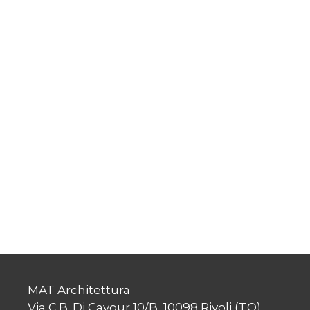
MAT Architettura
Via C.B. Di Cavour 10/B, 10098 Rivoli (TO)