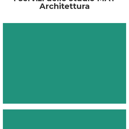
Architettura
Consulenza sicurezza sul lavoro
VAI ALLA PAGINA