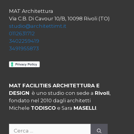
MAT Architettura
Via C.B. Di Cavour 10/B, 10098 Rivoli (TO)
studio@architettimt.it
0112631712
3402259419
3491955873
MAT FACILITIES ARCHITETTURA E
DESIGN
è uno studio con sede a
Rivoli
,
fondato nel 2010 dagli architetti
Michele
TODISCO
e Sara
MASELLI
.