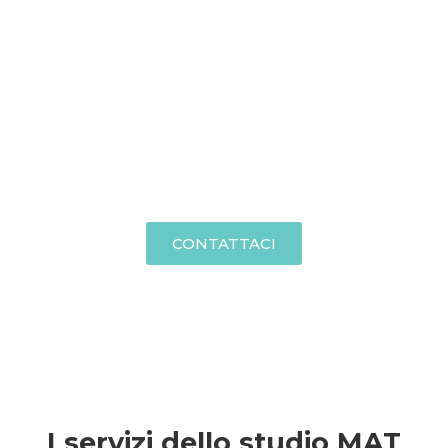
CONTATTACI PER UN
PREVENTIVO GRATUITO
CONTATTACI
I servizi dello studio MAT