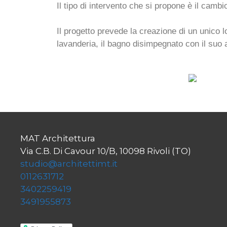
Il tipo di intervento che si propone è il camb
Il progetto prevede la creazione di un unico 
lavanderia, il bagno disimpegnato con il suo
MAT Architettura
Via C.B. Di Cavour 10/B, 10098 Rivoli (TO)
studio@architettimt.it
0112631712
3402259419
3491955873