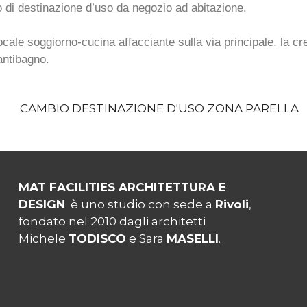
io di destinazione d’uso da negozio ad abitazione.
locale soggiorno-cucina affacciante sulla via principale, la c
 antibagno.
MAT FACILITIES ARCHITETTURA E
DESIGN
è uno studio con sede a
Rivoli
,
fondato nel 2010 dagli architetti
Michele
TODISCO
e Sara
MASELLI
.