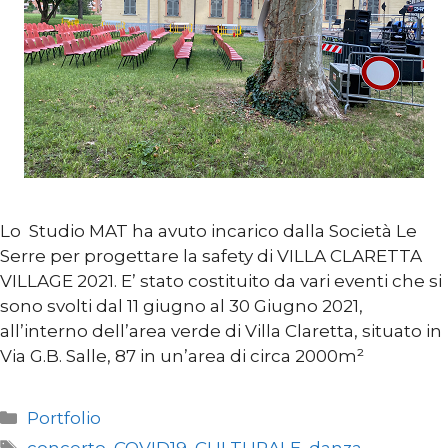
Lo Studio MAT ha avuto incarico dalla Società Le
Serre per progettare la safety di VILLA CLARETTA
VILLAGE 2021. E’ stato costituito da vari eventi che si
sono svolti dal 11 giugno al 30 Giugno 2021,
all’interno dell’area verde di Villa Claretta, situato in
Via G.B. Salle, 87 in un’area di circa 2000m²
Categorie
Portfolio
Tag
concerto
,
COVID19
,
CULTURALE
,
danza
,