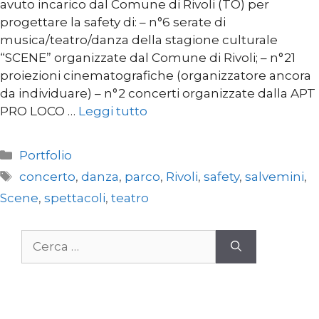
avuto incarico dal Comune di Rivoli (TO) per
progettare la safety di: – n°6 serate di
musica/teatro/danza della stagione culturale
“SCENE” organizzate dal Comune di Rivoli; – n°21
proiezioni cinematografiche (organizzatore ancora
da individuare) – n°2 concerti organizzate dalla APT
PRO LOCO …
Leggi tutto
Categorie
Portfolio
Tag
concerto
,
danza
,
parco
,
Rivoli
,
safety
,
salvemini
,
Scene
,
spettacoli
,
teatro
Ricerca
per: