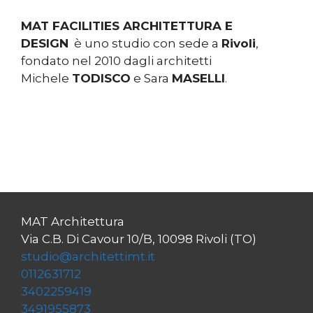
MAT FACILITIES ARCHITETTURA E
DESIGN
è uno studio con sede a
Rivoli
,
fondato nel 2010 dagli architetti
Michele
TODISCO
e Sara
MASELLI
.
MAT Architettura
Via C.B. Di Cavour 10/B, 10098 Rivoli (TO)
studio@architettimt.it
0112631712
3402259419
3491955873