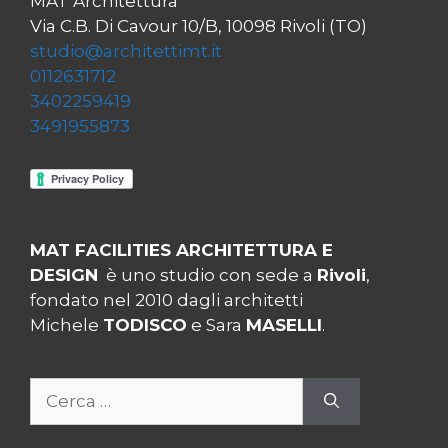
MAT Architettura
Via C.B. Di Cavour 10/B, 10098 Rivoli (TO)
studio@architettimt.it
0112631712
3402259419
3491955873
MAT FACILITIES ARCHITETTURA E
DESIGN
è uno studio con sede a
Rivoli
,
fondato nel 2010 dagli architetti
Michele
TODISCO
e Sara
MASELLI
.
Ricerca
per: