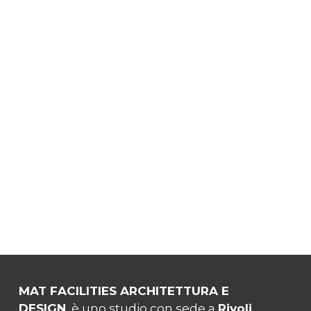
MAT FACILITIES ARCHITETTURA E
DESIGN
è uno studio con sede a
Rivoli
,