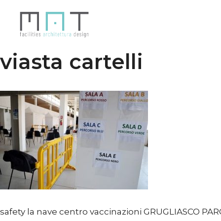
Vai
al
contenuto
viasta cartelli
safety la nave centro vaccinazioni GRUGLIASCO PA