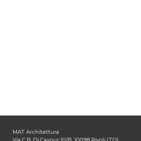
MAT Architettura
Via C.B. Di Cavour 10/B, 10098 Rivoli (TO)