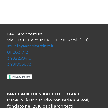
MAT Architettura
Via C.B. Di Cavour 10/B, 10098 Rivoli (TO)
studio@architettimt.it
0112631712
3402259419
3491955873
MAT FACILITIES ARCHITETTURA E
DESIGN
è uno studio con sede a
Rivoli
,
fondato nel 2010 dagli architetti