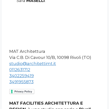
Sara
MASELLI
.
MAT Architettura
Via C.B. Di Cavour 10/B, 10098 Rivoli (TO)
studio@architettimt.it
0112631712
3402259419
3491955873
MAT FACILITIES ARCHITETTURA E