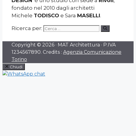
DESIGN
è uno studio con sede a
Rivoli
,
fondato nel 2010 dagli architetti
Michele
TODISCO
e Sara
MASELLI
.
Ricerca per:
Copyright © 2026 · MAT Architettura · P.IVA
1234567890. Credits :
Agenzia Comunicazione
Torino
Chiudi