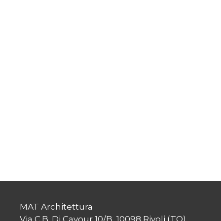
MAT Architettura
Via C.B. Di Cavour 10/B, 10098 Rivoli (TO)