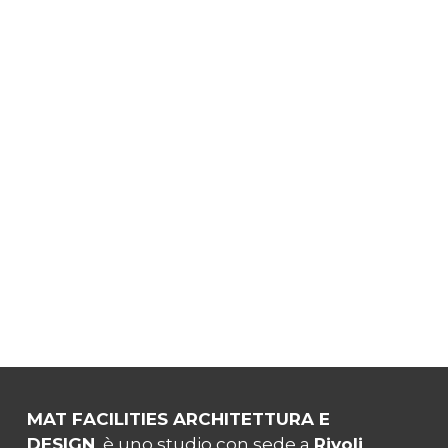
MAT FACILITIES ARCHITETTURA E
DESIGN
è uno studio con sede a
Rivoli
,