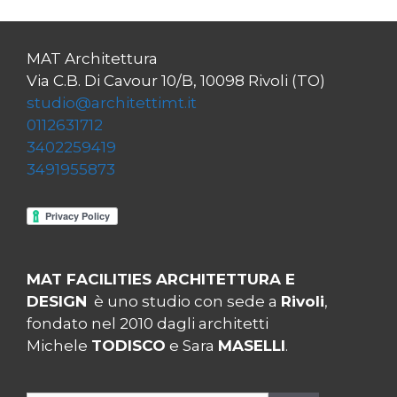
MAT Architettura
Via C.B. Di Cavour 10/B, 10098 Rivoli (TO)
studio@architettimt.it
0112631712
3402259419
3491955873
MAT FACILITIES ARCHITETTURA E
DESIGN
è uno studio con sede a
Rivoli
,
fondato nel 2010 dagli architetti
Michele
TODISCO
e Sara
MASELLI
.