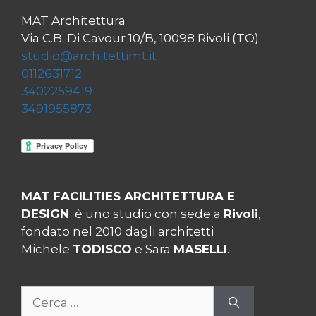
MAT Architettura
Via C.B. Di Cavour 10/B, 10098 Rivoli (TO)
studio@architettimt.it
0112631712
3402259419
3491955873
MAT FACILITIES ARCHITETTURA E
DESIGN
è uno studio con sede a
Rivoli
,
fondato nel 2010 dagli architetti
Michele
TODISCO
e Sara
MASELLI
.
Ricerca
per: