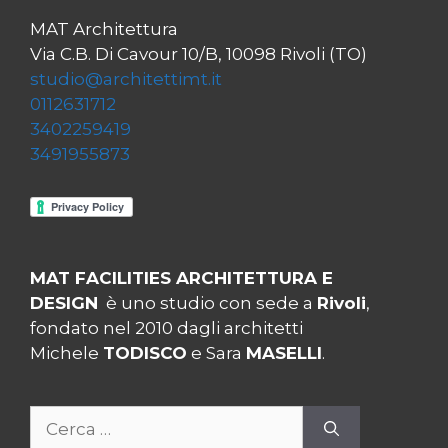
MAT Architettura
Via C.B. Di Cavour 10/B, 10098 Rivoli (TO)
studio@architettimt.it
0112631712
3402259419
3491955873
MAT FACILITIES ARCHITETTURA E
DESIGN
è uno studio con sede a
Rivoli
,
fondato nel 2010 dagli architetti
Michele
TODISCO
e Sara
MASELLI
.
Ricerca
per: