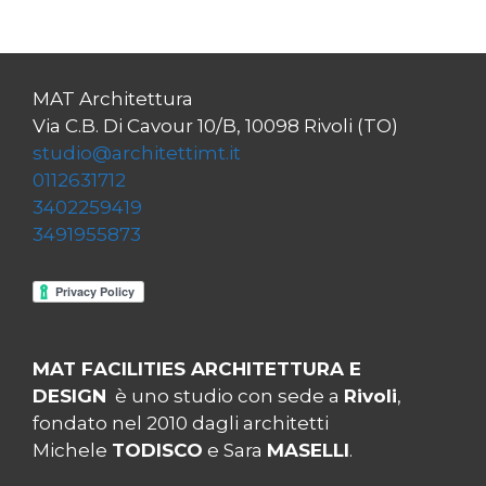
MAT Architettura
Via C.B. Di Cavour 10/B, 10098 Rivoli (TO)
studio@architettimt.it
0112631712
3402259419
3491955873
MAT FACILITIES ARCHITETTURA E
DESIGN
è uno studio con sede a
Rivoli
,
fondato nel 2010 dagli architetti
Michele
TODISCO
e Sara
MASELLI
.