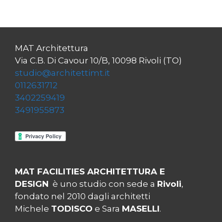
MAT Architettura
Via C.B. Di Cavour 10/B, 10098 Rivoli (TO)
studio@architettimt.it
0112631712
3402259419
3491955873
MAT FACILITIES ARCHITETTURA E
DESIGN
è uno studio con sede a
Rivoli
,
fondato nel 2010 dagli architetti
Michele
TODISCO
e Sara
MASELLI
.