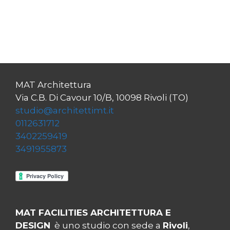
MAT Architettura
Via C.B. Di Cavour 10/B, 10098 Rivoli (TO)
studio@architettimt.it
0112631712
3402259419
3491955873
MAT FACILITIES ARCHITETTURA E
DESIGN
è uno studio con sede a
Rivoli
,