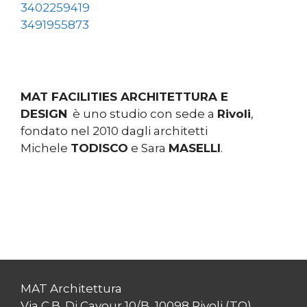
3402259419
3491955873
MAT FACILITIES ARCHITETTURA E
DESIGN
è uno studio con sede a
Rivoli
,
fondato nel 2010 dagli architetti
Michele
TODISCO
e Sara
MASELLI
.
MAT Architettura
Via C.B. Di Cavour 10/B, 10098 Rivoli (TO)