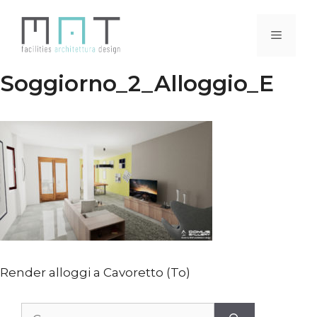
Vai
al
Menu
contenuto
Soggiorno_2_Alloggio_E
Render alloggi a Cavoretto (To)
Ricerca