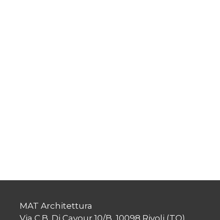
MAT Architettura
Via C.B. Di Cavour 10/B, 10098 Rivoli (TO)