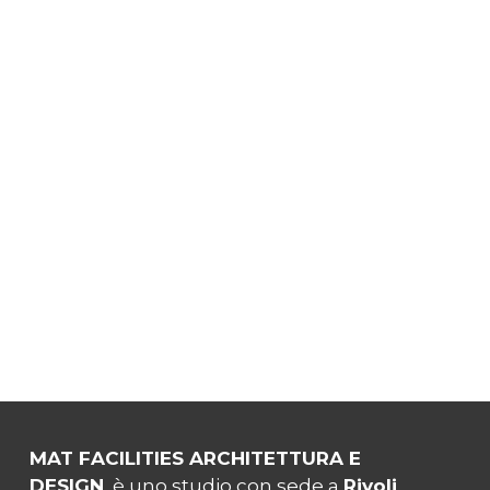
MAT FACILITIES ARCHITETTURA E
DESIGN
è uno studio con sede a
Rivoli
,