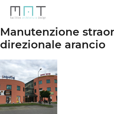
Vai
al
contenuto
Manutenzione straor
direzionale arancio