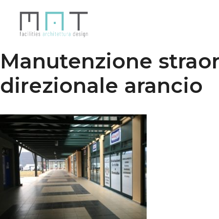
Vai
al
contenuto
Manutenzione straor
direzionale arancio