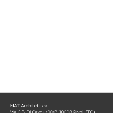
MAT Architettura
Via C.B. Di Cavour 10/B, 10098 Rivoli (TO)