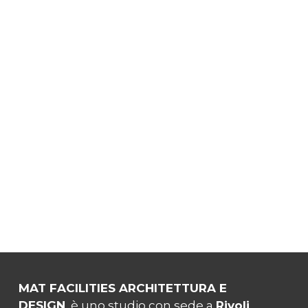
MAT FACILITIES ARCHITETTURA E
DESIGN
è uno studio con sede a
Rivoli
,