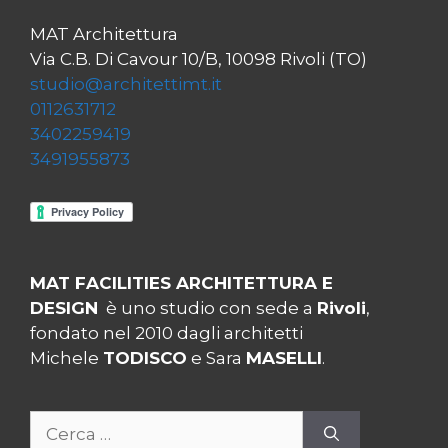
MAT Architettura
Via C.B. Di Cavour 10/B, 10098 Rivoli (TO)
studio@architettimt.it
0112631712
3402259419
3491955873
MAT FACILITIES ARCHITETTURA E
DESIGN
è uno studio con sede a
Rivoli
,
fondato nel 2010 dagli architetti
Michele
TODISCO
e Sara
MASELLI
.
Ricerca
per: