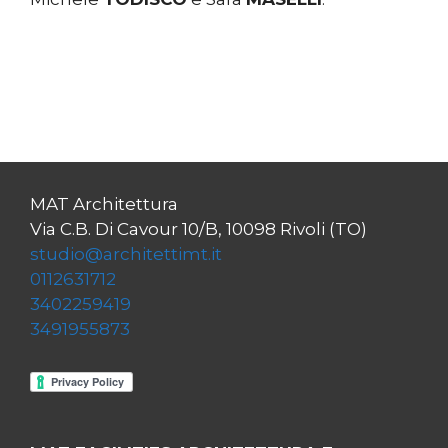
MAT Architettura
Via C.B. Di Cavour 10/B, 10098 Rivoli (TO)
studio@architettimt.it
0112631712
3402259419
3491955873