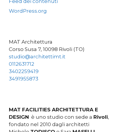
Feed dei contenuti
WordPress.org
MAT Architettura
Corso Susa 7, 10098 Rivoli (TO)
studio@architettimt.it
0112631712
3402259419
3491955873
MAT FACILITIES ARCHITETTURA E
DESIGN
è uno studio con sede a
Rivoli
,
fondato nel 2010 dagli architetti
Michele
TODISCO
e Sara
MASELLI
.