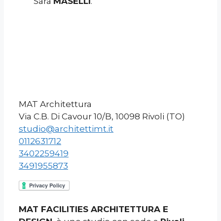
Sara
MASELLI
.
MAT Architettura
Via C.B. Di Cavour 10/B, 10098 Rivoli (TO)
studio@architettimt.it
0112631712
3402259419
3491955873
MAT FACILITIES ARCHITETTURA E