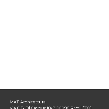
MAT Architettura
Via C.B. Di Cavour 10/B, 10098 Rivoli (TO)