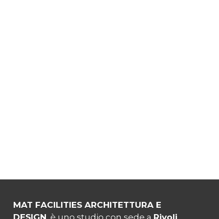
MAT FACILITIES ARCHITETTURA E
DESIGN
è uno studio con sede a
Rivoli
,