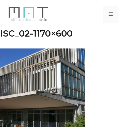
Vai
al
Menu
contenuto
ISC_02-1170×600