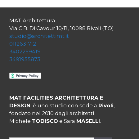
MAT Architettura
Via C.B. Di Cavour 10/B, 10098 Rivoli (TO)
studio@architettimt.it
0112631712
3402259419
3491955873
MAT FACILITIES ARCHITETTURA E
DESIGN
è uno studio con sede a
Rivoli
,
fondato nel 2010 dagli architetti
Michele
TODISCO
e Sara
MASELLI
.