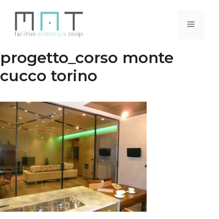
Vai
al
Menu
contenuto
progetto_corso monte
cucco torino