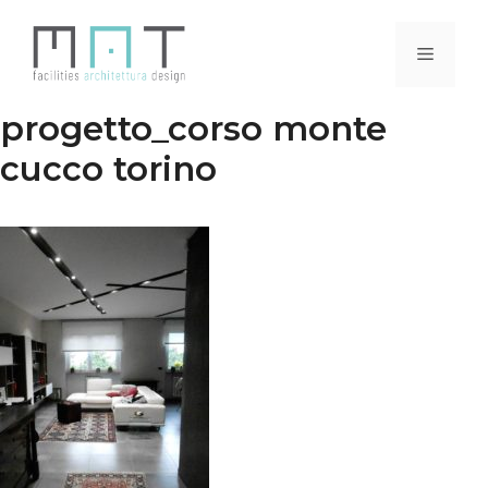
Vai
al
Menu
contenuto
progetto_corso monte
cucco torino