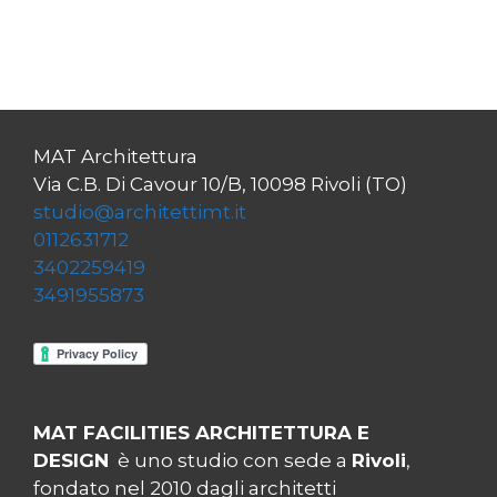
MAT Architettura
Via C.B. Di Cavour 10/B, 10098 Rivoli (TO)
studio@architettimt.it
0112631712
3402259419
3491955873
MAT FACILITIES ARCHITETTURA E
DESIGN
è uno studio con sede a
Rivoli
,
fondato nel 2010 dagli architetti