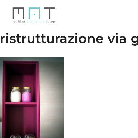
Vai
al
contenuto
ristrutturazione via 