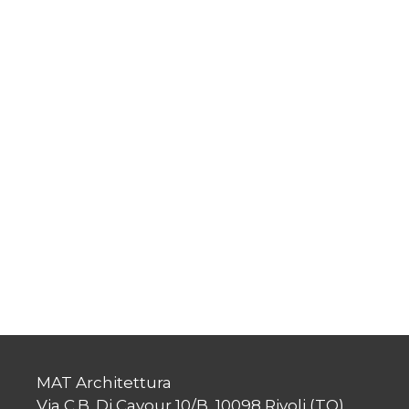
MAT Architettura
Via C.B. Di Cavour 10/B, 10098 Rivoli (TO)