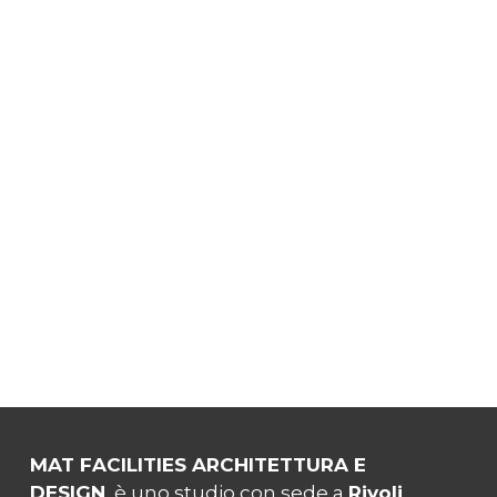
MAT FACILITIES ARCHITETTURA E
DESIGN
è uno studio con sede a
Rivoli
,