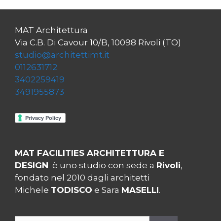
MAT Architettura
Via C.B. Di Cavour 10/B, 10098 Rivoli (TO)
studio@architettimt.it
0112631712
3402259419
3491955873
MAT FACILITIES ARCHITETTURA E
DESIGN
è uno studio con sede a
Rivoli
,
fondato nel 2010 dagli architetti
Michele
TODISCO
e Sara
MASELLI
.