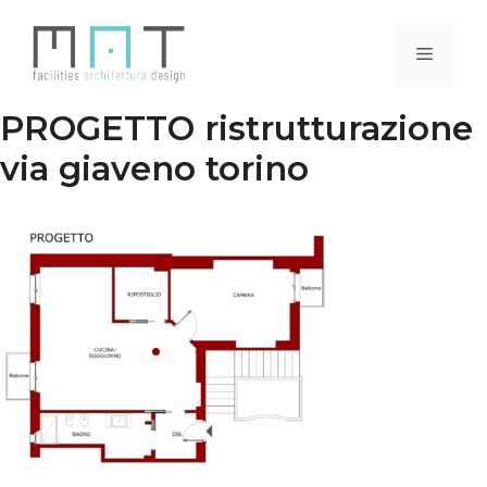
Vai
al
Menu
contenuto
PROGETTO ristrutturazione
via giaveno torino