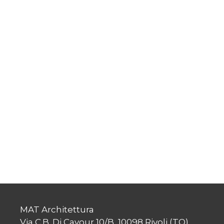
MAT Architettura
Via C.B. Di Cavour 10/B, 10098 Rivoli (TO)