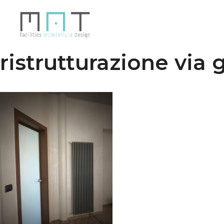
Vai
al
contenuto
ristrutturazione via 