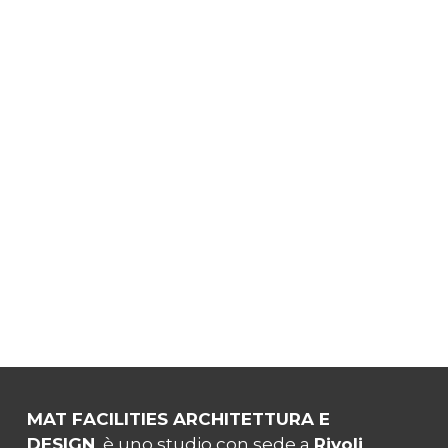
MAT FACILITIES ARCHITETTURA E
DESIGN
è uno studio con sede a
Rivoli
,