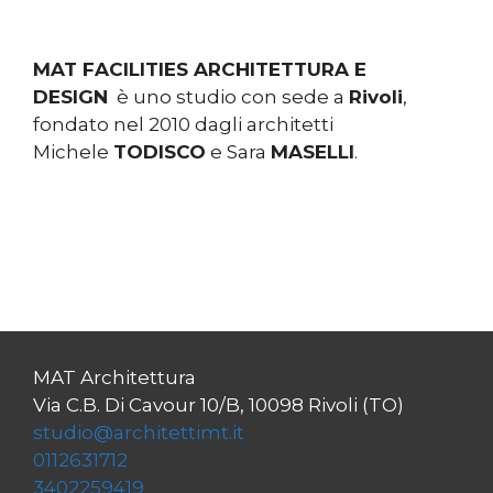
MAT FACILITIES ARCHITETTURA E
DESIGN
è uno studio con sede a
Rivoli
,
fondato nel 2010 dagli architetti
Michele
TODISCO
e Sara
MASELLI
.
MAT Architettura
Via C.B. Di Cavour 10/B, 10098 Rivoli (TO)
studio@architettimt.it
0112631712
3402259419