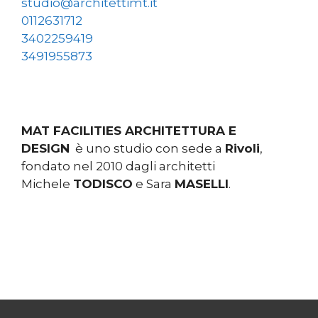
studio@architettimt.it
0112631712
3402259419
3491955873
MAT FACILITIES ARCHITETTURA E
DESIGN
è uno studio con sede a
Rivoli
,
fondato nel 2010 dagli architetti
Michele
TODISCO
e Sara
MASELLI
.