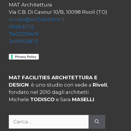
MAT Architettura
Via C.B. Di Cavour 10/B, 10098 Rivoli (TO)
studio@architettimt.it
0112631712
3402259419
3491955873
MAT FACILITIES ARCHITETTURA E
DESIGN
è uno studio con sede a
Rivoli
,
fondato nel 2010 dagli architetti
Michele
TODISCO
e Sara
MASELLI
.
Ricerca
per: