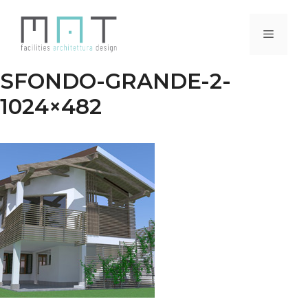
Vai
al
Menu
contenuto
SFONDO-GRANDE-2-
1024×482